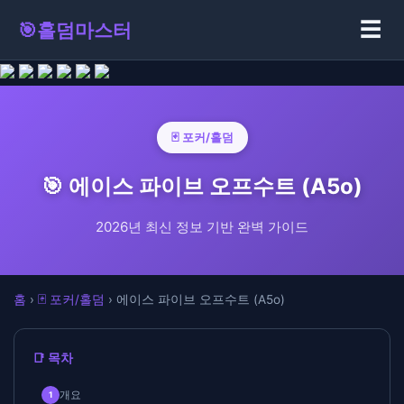
☰
🎯
홀덤마스터
🃏 포커/홀덤
🎯 에이스 파이브 오프수트 (A5o)
2026년 최신 정보 기반 완벽 가이드
홈
›
🃏 포커/홀덤
› 에이스 파이브 오프수트 (A5o)
📑 목차
개요
1