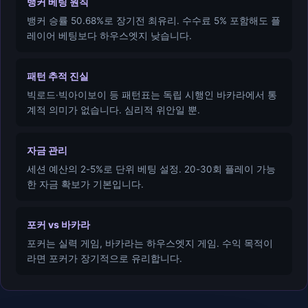
뱅커 베팅 원칙
뱅커 승률 50.68%로 장기전 최유리. 수수료 5% 포함해도 플
레이어 베팅보다 하우스엣지 낮습니다.
패턴 추적 진실
빅로드·빅아이보이 등 패턴표는 독립 시행인 바카라에서 통
계적 의미가 없습니다. 심리적 위안일 뿐.
자금 관리
세션 예산의 2-5%로 단위 베팅 설정. 20-30회 플레이 가능
한 자금 확보가 기본입니다.
포커 vs 바카라
포커는 실력 게임, 바카라는 하우스엣지 게임. 수익 목적이
라면 포커가 장기적으로 유리합니다.