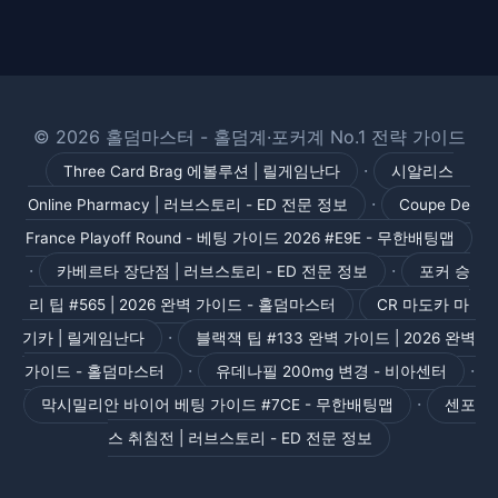
© 2026 홀덤마스터 - 홀덤계·포커계 No.1 전략 가이드
·
Three Card Brag 에볼루션 | 릴게임난다
시알리스
·
Online Pharmacy | 러브스토리 - ED 전문 정보
Coupe De
France Playoff Round - 베팅 가이드 2026 #E9E - 무한배팅맵
·
·
카베르타 장단점 | 러브스토리 - ED 전문 정보
포커 승
리 팁 #565 | 2026 완벽 가이드 - 홀덤마스터
CR 마도카 마
·
기카 | 릴게임난다
블랙잭 팁 #133 완벽 가이드 | 2026 완벽
·
·
가이드 - 홀덤마스터
유데나필 200mg 변경 - 비아센터
·
막시밀리안 바이어 베팅 가이드 #7CE - 무한배팅맵
센포
스 취침전 | 러브스토리 - ED 전문 정보