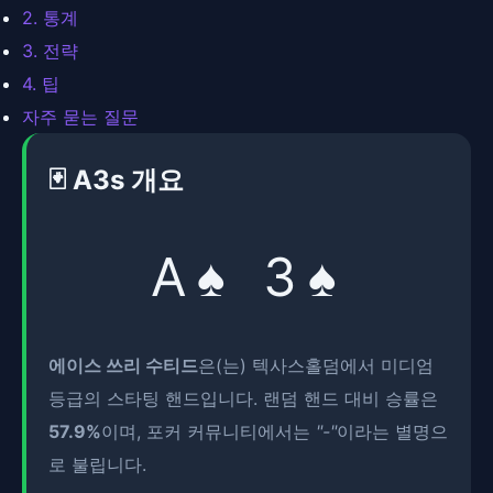
2. ​​통계
3. 전략
4. ​​팁
자주 묻는 질문
🃏 A3s 개요
A♠ 3♠
에이스 쓰리 수티드
은(는) 텍사스홀덤에서 미디엄
등급의 스타팅 핸드입니다. ​​랜덤 핸드 대비 승률은
57.9%
이며, 포커 커뮤니티에서는
"-"
이라는 별명으
로 불립니다.