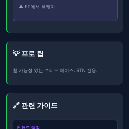
⚠️ EP에서 플레이.
💡 프로 팁
휠 가능성 있는 수티드 에이스. BTN 전용.
🔗 관련 가이드
🃏 핸드 랭킹