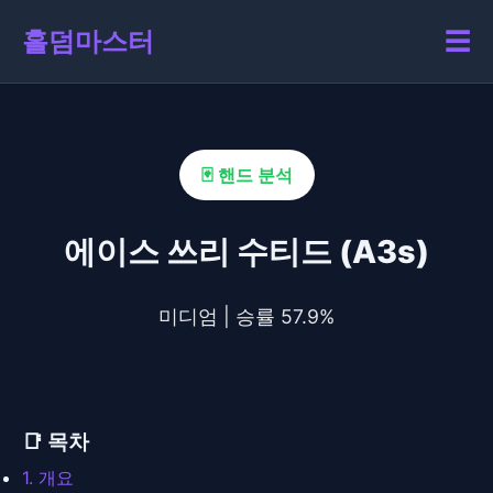
홀덤마스터
☰
🃏 핸드 분석
에이스 쓰리 수티드 (A3s)
미디엄 | 승률 57.9%
📑 목차
1. ​개요