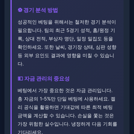
⚽ 경기 분석 방법
성공적인 베팅을 위해서는 철저한 경기 분석이
필요합니다. ​​팀의 최근 5경기 성적, 홈/원정 기
록, 상대 전적, 부상자 명단, 일정 밀집도 등을
확인하세요. ​또한 날씨, 경기장 상태, 심판 성향
등 외부 요인도 결과에 영향을 미칠 수 있습니
다.
💵 자금 관리의 중요성
베팅에서 가장 중요한 것은 자금 관리입니다. ​​
총 자금의 1-5%만 단일 베팅에 사용하세요. ​켈
리 공식을 활용하면 기대값에 따른 최적 베팅
금액을 계산할 수 있습니다. 손실을 쫓는 것은
가장 위험한 실수입니다. ​냉정하게 다음 기회를
기다리세요.